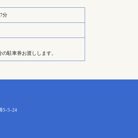
7分
分の駐車券お渡しします。
-5-24