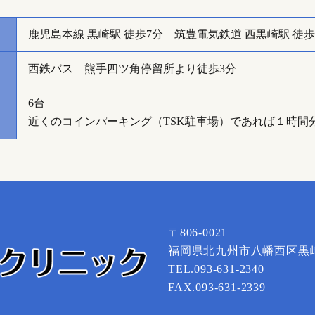
鹿児島本線 黒崎駅 徒歩7分 筑豊電気鉄道 西黒崎駅 徒歩
西鉄バス 熊手四ツ角停留所より徒歩3分
6台
近くのコインパーキング（TSK駐車場）であれば１時間
〒806-0021
福岡県北九州市八幡西区黒崎5
TEL.093-631-2340
FAX.093-631-2339