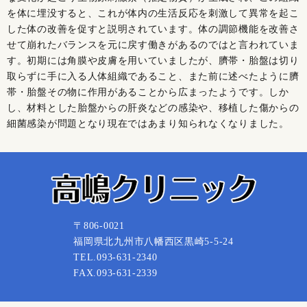
を体に埋没すると、これが体内の生活反応を刺激して異常を起こ
した体の改善を促すと説明されています。体の調節機能を改善さ
せて崩れたバランスを元に戻す働きがあるのではと言われていま
す。初期には角膜や皮膚を用いていましたが、臍帯・胎盤は切り
取らずに手に入る人体組織であること、また前に述べたように臍
帯・胎盤その物に作用があることから広まったようです。しか
し、材料とした胎盤からの肝炎などの感染や、移植した傷からの
細菌感染が問題となり現在ではあまり知られなくなりました。
〒806-0021
福岡県北九州市八幡西区黒崎5-5-24
TEL.093-631-2340
FAX.093-631-2339