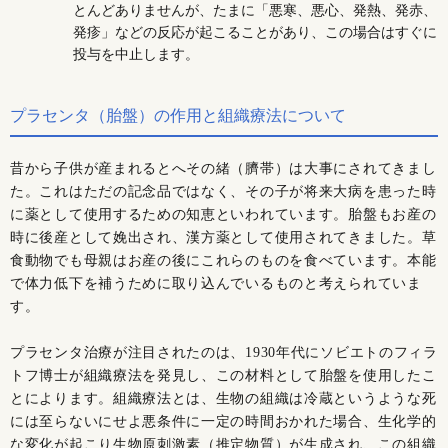
とんどありませんが、たまに「悪寒、悪心、発熱、発赤、
発疹」などの反応が起こることがあり、この場合はすぐに
投与を中止します。
プラセンタ（胎盤）の作用と組織療法について
昔から子供が産まれるとへその緒（臍帯）は大事にされてきまし
た。これはただの記念品ではなく、その子が将来大病を患った時
に薬として使用するための知恵といわれています。胎盤もお産の
時に後産として娩出され、漢方薬として使用されてきました。草
食動物でも母親はお産の後にこれらのものを食べています。本能
で体力低下を補うために取り込んでいるものと考えられていま
す。
プラセンタ治療が注目されたのは、1930年代にソビエトのフィラ
トフ博士が組織療法を発見し、この材料として胎盤を使用したこ
とによります。組織療法とは、生物の組織は冷蔵というような死
には至らないにせよ悪条件に一定の時間おかれた場合、生化学的
な変化が起こり生物原刺激素（推定物質）が生成され、この組織